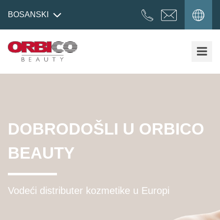
BOSANSKI
DOBRODOŠLI U ORBICO
BEAUTY
Vodeći distributer kozmetike u Europi